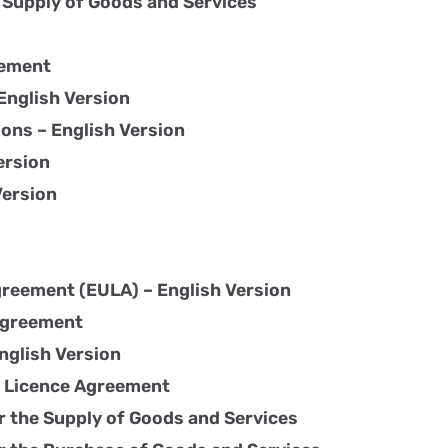
 Supply of Goods and Services
eement
English Version
ons – English Version
ersion
Version
reement (EULA) – English Version
 Agreement
nglish Version
r Licence Agreement
r the Supply of Goods and Services