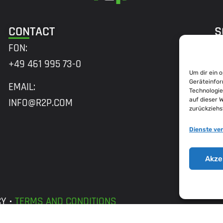
CONTACT
S
FON:
+49 461 995 73-0
Um dir ein 
A
Geräteinfor
EMAIL:
Technologie
H
auf dieser 
INFO@R2P.COM
zurückziehs
M
2
Dienste ve
B
Akze
CY
TERMS AND CONDITIONS