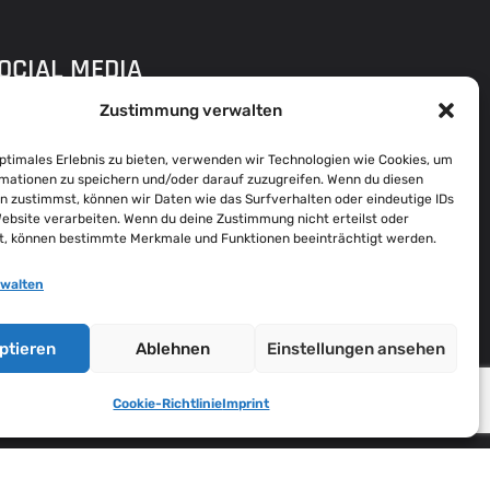
OCIAL MEDIA
Zustimmung verwalten
optimales Erlebnis zu bieten, verwenden wir Technologien wie Cookies, um
DDRESS
mationen zu speichern und/oder darauf zuzugreifen. Wenn du diesen
n zustimmst, können wir Daten wie das Surfverhalten oder eindeutige IDs
Q FLENSBURG
Website verarbeiten. Wenn du deine Zustimmung nicht erteilst oder
t, können bestimmte Merkmale und Funktionen beeinträchtigt werden.
ARIE-CURIE-RING 31,
4941 FLENSBURG
rwalten
ROWSE ALL LOCATIONS
ptieren
Ablehnen
Einstellungen ansehen
Cookie-Richtlinie
Imprint